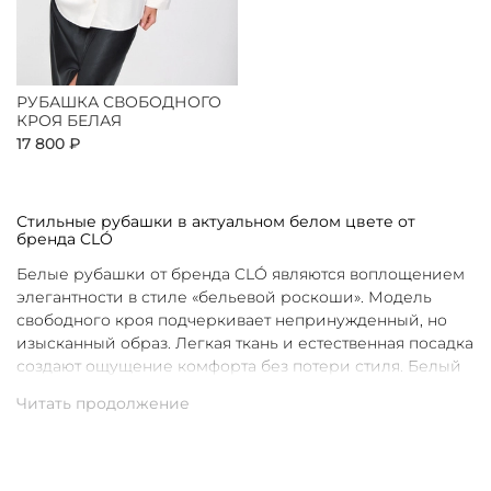
РУБАШКА СВОБОДНОГО
КРОЯ БЕЛАЯ
17 800 ₽
Стильные рубашки в актуальном белом цвете от
бренда CLÓ
Белые рубашки от бренда CLÓ являются воплощением
элегантности в стиле «бельевой роскоши». Модель
свободного кроя подчеркивает непринужденный, но
изысканный образ. Легкая ткань и естественная посадка
создают ощущение комфорта без потери стиля. Белый
цвет в интерпретации CLÓ становится символом
чистоты и универсальности. Такая рубашка легко
вписывается как в повседневные, так и в более
нарядные луки.