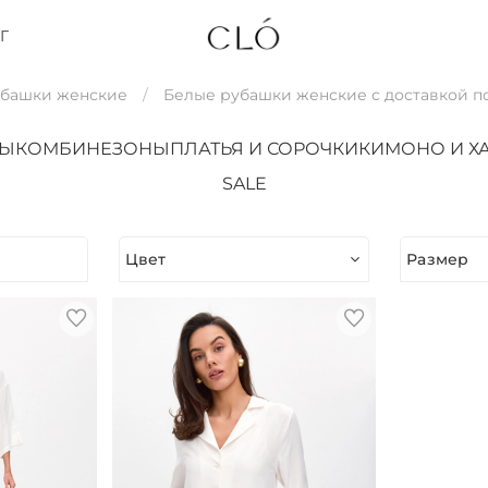
Г
убашки женские
Белые рубашки женские с доставкой п
ТЫ
КОМБИНЕЗОНЫ
ПЛАТЬЯ И СОРОЧКИ
КИМОНО И Х
SALE
Цвет
Размер