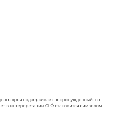
дного кроя подчеркивает непринужденный, но
цвет в интерпретации CLÓ становится символом