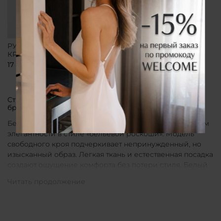
РУБАШКА СВОБОДНОГО
КРОЯ БЕЛАЯ
17 800 ₽
Стильные рубашки в актуальном белом цвете от
бренда CLÓ
Белые рубашки от бренда CLÓ являются воплощением
элегантности в стиле «бельевой роскоши». Модель
свободного кроя подчеркивает непринужденный, но
изысканный образ. Легкая ткань и естественная посадка
создают ощущение комфорта без потери стиля. Белый
цвет в интерпретации CLÓ становится символом
чистоты и универсальности. Такая рубашка легко
вписывается как в повседневные, так и в более
нарядные луки.