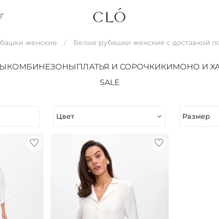
Г
убашки женские
Белые рубашки женские с доставкой п
ТЫ
КОМБИНЕЗОНЫ
ПЛАТЬЯ И СОРОЧКИ
КИМОНО И Х
SALE
Цвет
Размер