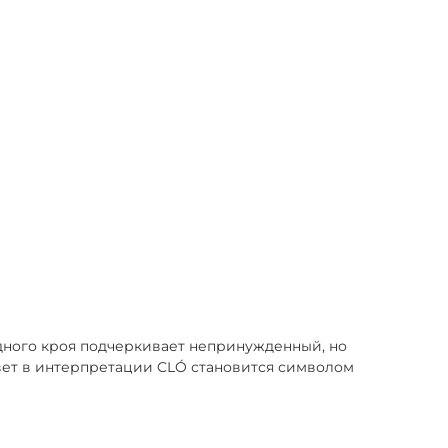
дного кроя подчеркивает непринужденный, но
цвет в интерпретации CLÓ становится символом