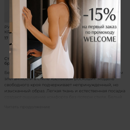
РУБАШКА СВОБОДНОГО
КРОЯ БЕЛАЯ
17 800 ₽
Стильные рубашки в актуальном белом цвете от
бренда CLÓ
Белые рубашки от бренда CLÓ являются воплощением
элегантности в стиле «бельевой роскоши». Модель
свободного кроя подчеркивает непринужденный, но
изысканный образ. Легкая ткань и естественная посадка
создают ощущение комфорта без потери стиля. Белый
цвет в интерпретации CLÓ становится символом
чистоты и универсальности. Такая рубашка легко
вписывается как в повседневные, так и в более
нарядные луки.