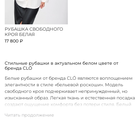
РУБАШКА СВОБОДНОГО
КРОЯ БЕЛАЯ
17 800 ₽
Стильные рубашки в актуальном белом цвете от
бренда CLÓ
Белые рубашки от бренда CLÓ являются воплощением
элегантности в стиле «бельевой роскоши». Модель
свободного кроя подчеркивает непринужденный, но
изысканный образ. Легкая ткань и естественная посадка
создают ощущение комфорта без потери стиля. Белый
цвет в интерпретации CLÓ становится символом
чистоты и универсальности. Такая рубашка легко
вписывается как в повседневные, так и в более
нарядные луки.