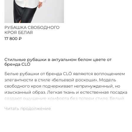
РУБАШКА СВОБОДНОГО
КРОЯ БЕЛАЯ
17 800 ₽
Стильные рубашки в актуальном белом цвете от
бренда CLÓ
Белые рубашки от бренда CLÓ являются воплощением
элегантности в стиле «бельевой роскоши». Модель
свободного кроя подчеркивает непринужденный, но
изысканный образ. Легкая ткань и естественная посадка
создают ощущение комфорта без потери стиля. Белый
цвет в интерпретации CLÓ становится символом
чистоты и универсальности. Такая рубашка легко
вписывается как в повседневные, так и в более
нарядные луки.