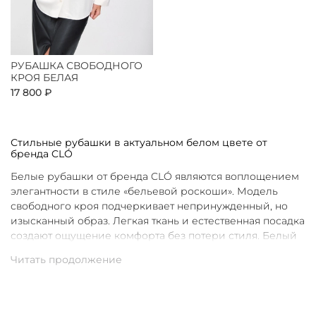
РУБАШКА СВОБОДНОГО
КРОЯ БЕЛАЯ
17 800 ₽
Стильные рубашки в актуальном белом цвете от
бренда CLÓ
Белые рубашки от бренда CLÓ являются воплощением
элегантности в стиле «бельевой роскоши». Модель
свободного кроя подчеркивает непринужденный, но
изысканный образ. Легкая ткань и естественная посадка
создают ощущение комфорта без потери стиля. Белый
цвет в интерпретации CLÓ становится символом
чистоты и универсальности. Такая рубашка легко
вписывается как в повседневные, так и в более
нарядные луки.