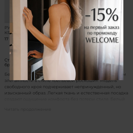
РУБАШКА СВОБОДНОГО
КРОЯ БЕЛАЯ
17 800 ₽
Стильные рубашки в актуальном белом цвете от
бренда CLÓ
Белые рубашки от бренда CLÓ являются воплощением
элегантности в стиле «бельевой роскоши». Модель
свободного кроя подчеркивает непринужденный, но
изысканный образ. Легкая ткань и естественная посадка
создают ощущение комфорта без потери стиля. Белый
цвет в интерпретации CLÓ становится символом
чистоты и универсальности. Такая рубашка легко
вписывается как в повседневные, так и в более
нарядные луки.