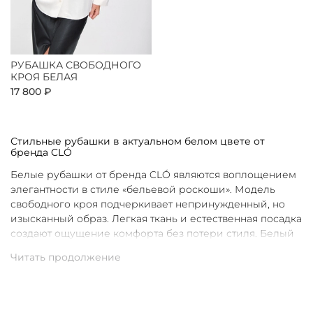
РУБАШКА СВОБОДНОГО
КРОЯ БЕЛАЯ
17 800 ₽
Стильные рубашки в актуальном белом цвете от
бренда CLÓ
Белые рубашки от бренда CLÓ являются воплощением
элегантности в стиле «бельевой роскоши». Модель
свободного кроя подчеркивает непринужденный, но
изысканный образ. Легкая ткань и естественная посадка
создают ощущение комфорта без потери стиля. Белый
цвет в интерпретации CLÓ становится символом
чистоты и универсальности. Такая рубашка легко
вписывается как в повседневные, так и в более
нарядные луки.