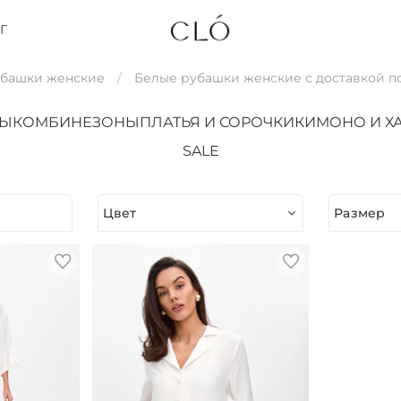
Г
убашки женские
Белые рубашки женские с доставкой п
ТЫ
КОМБИНЕЗОНЫ
ПЛАТЬЯ И СОРОЧКИ
КИМОНО И Х
SALE
Цвет
Размер