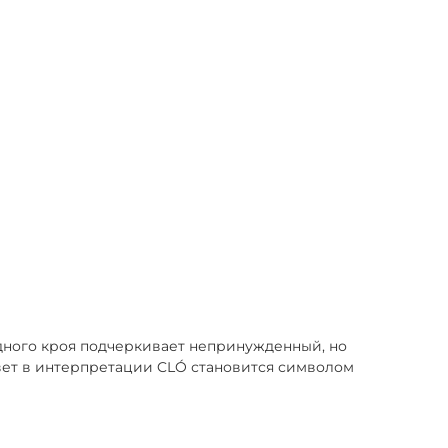
дного кроя подчеркивает непринужденный, но
цвет в интерпретации CLÓ становится символом