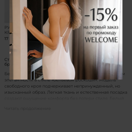
РУБАШКА СВОБОДНОГО
КРОЯ БЕЛАЯ
17 800 ₽
Стильные рубашки в актуальном белом цвете от
бренда CLÓ
Белые рубашки от бренда CLÓ являются воплощением
элегантности в стиле «бельевой роскоши». Модель
свободного кроя подчеркивает непринужденный, но
изысканный образ. Легкая ткань и естественная посадка
создают ощущение комфорта без потери стиля. Белый
цвет в интерпретации CLÓ становится символом
чистоты и универсальности. Такая рубашка легко
вписывается как в повседневные, так и в более
нарядные луки.