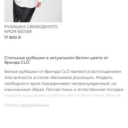
РУБАШКА СВОБОДНОГО
КРОЯ БЕЛАЯ
17 800 ₽
Стильные рубашки в актуальном белом цвете от
бренда CLÓ
Белые рубашки от бренда CLÓ являются воплощением
элегантности в стиле «бельевой роскоши». Модель
свободного кроя подчеркивает непринужденный, но
изысканный образ. Легкая ткань и естественная посадка
создают ощущение комфорта без потери стиля. Белый
цвет в интерпретации CLÓ становится символом
чистоты и универсальности. Такая рубашка легко
вписывается как в повседневные, так и в более
нарядные луки.