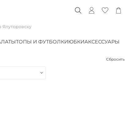
о Ялуторовску
АЛАТЫ
ТОПЫ И ФУТБОЛКИ
ЮБКИ
АКСЕССУАРЫ
Сбросить