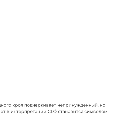
дного кроя подчеркивает непринужденный, но
цвет в интерпретации CLÓ становится символом