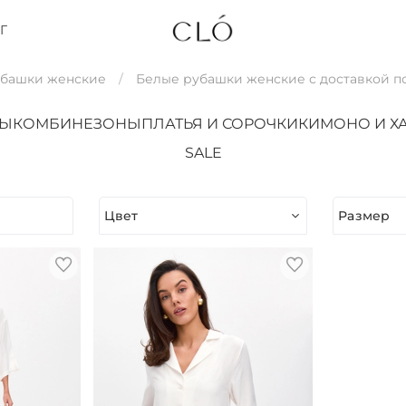
Г
убашки женские
Белые рубашки женские с доставкой п
ТЫ
КОМБИНЕЗОНЫ
ПЛАТЬЯ И СОРОЧКИ
КИМОНО И Х
SALE
Цвет
Размер