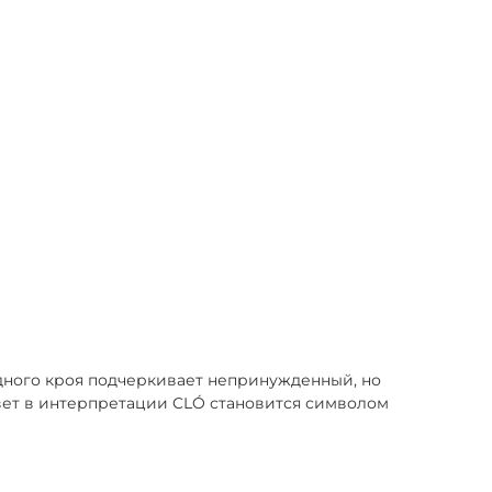
дного кроя подчеркивает непринужденный, но
цвет в интерпретации CLÓ становится символом