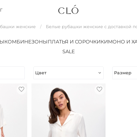
Г
убашки женские
Белые рубашки женские с доставкой п
ТЫ
КОМБИНЕЗОНЫ
ПЛАТЬЯ И СОРОЧКИ
КИМОНО И Х
SALE
Цвет
Размер