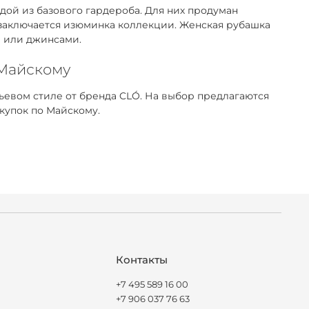
ой из базового гардероба. Для них продуман
 заключается изюминка коллекции. Женская рубашка
м или джинсами.
 Майскому
евом стиле от бренда CLÓ. На выбор предлагаются
купок по Майскому.
Контакты
+7 495 589 16 00
+7 906 037 76 63