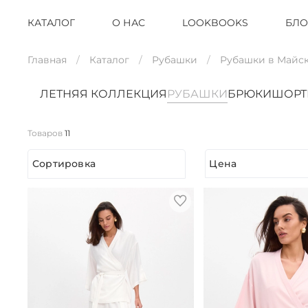
КАТАЛОГ
О НАС
LOOKBOOKS
БЛО
Главная
Каталог
Рубашки
Рубашки в Майс
ЛЕТНЯЯ КОЛЛЕКЦИЯ
РУБАШКИ
БРЮКИ
ШОР
Товаров
11
Сортировка
Цена