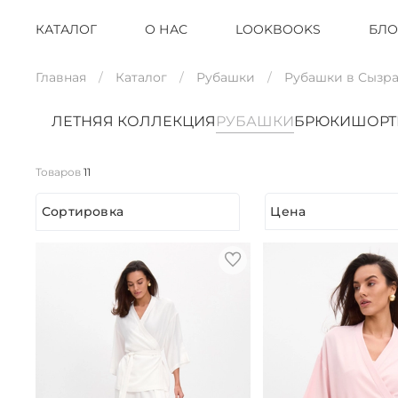
КАТАЛОГ
О НАС
LOOKBOOKS
БЛО
Главная
Каталог
Рубашки
Рубашки в Сызр
ЛЕТНЯЯ КОЛЛЕКЦИЯ
РУБАШКИ
БРЮКИ
ШОР
Товаров
11
Сортировка
Цена