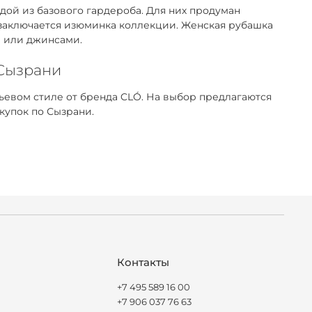
ой из базового гардероба. Для них продуман
 заключается изюминка коллекции. Женская рубашка
м или джинсами.
 Сызрани
евом стиле от бренда CLÓ. На выбор предлагаются
купок по Сызрани.
Контакты
+7 495 589 16 00
+7 906 037 76 63