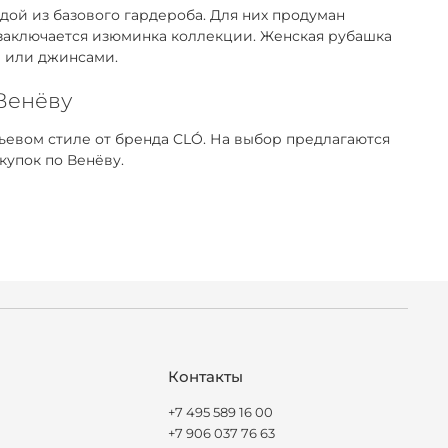
ой из базового гардероба. Для них продуман
 заключается изюминка коллекции. Женская рубашка
м или джинсами.
 Венёву
евом стиле от бренда CLÓ. На выбор предлагаются
купок по Венёву.
Контакты
+7 495 589 16 00
+7 906 037 76 63