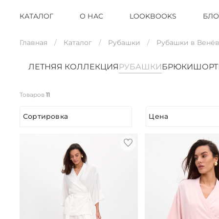
КАТАЛОГ
О НАС
LOOKBOOKS
БЛО
Главная
Каталог
Рубашки
Рубашки в Венё
ЛЕТНЯЯ КОЛЛЕКЦИЯ
РУБАШКИ
БРЮКИ
ШОР
Товаров
11
Сортировка
Цена