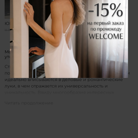
ЮБКА ПРЯМАЯ ЧЕРНАЯ
9 400 ₽
11 750 ₽
Модные женские юбки от бренда CLÓ для поклонниц
утонченных элементов гардероба
Стильные юбки CLÓ прекрасно подходят для
повседневных образов уверенных в себе женщин. Они
идеально вписываются в деловые и романтические
луки, в чем отражается их универсальность и
уникальность. Ввиду многообразия интересных
расцветок свой идеальный вариант для себя не
составит труда подобрать каждой девушке без
исключения.
Классическое решение для особых образов
Элегантные юбки, представленные в однотонном