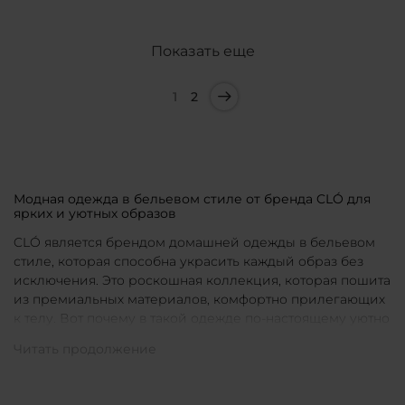
Показать еще
1
2
Модная одежда в бельевом стиле от бренда CLÓ для
ярких и уютных образов
CLÓ является брендом домашней одежды в бельевом
стиле, которая способна украсить каждый образ без
исключения. Это роскошная коллекция, которая пошита
из премиальных материалов, комфортно прилегающих
к телу. Вот почему в такой одежде по-настоящему уютно
в любой ситуации. Уникальные дизайны и
продуманные фасоны позволяют каждой женщине
подобрать для себя идеальную вещь под конкретное
настроение и событие.