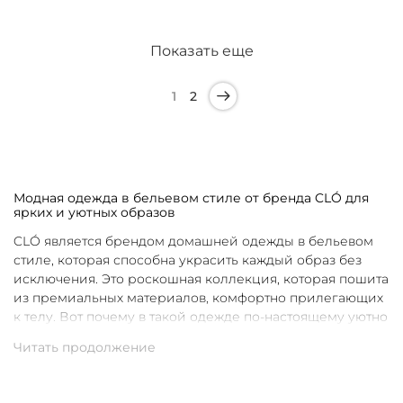
Показать еще
1
2
Модная одежда в бельевом стиле от бренда CLÓ для
ярких и уютных образов
CLÓ является брендом домашней одежды в бельевом
стиле, которая способна украсить каждый образ без
исключения. Это роскошная коллекция, которая пошита
из премиальных материалов, комфортно прилегающих
к телу. Вот почему в такой одежде по-настоящему уютно
в любой ситуации. Уникальные дизайны и
продуманные фасоны позволяют каждой женщине
подобрать для себя идеальную вещь под конкретное
настроение и событие.