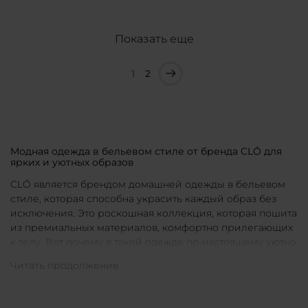
Показать еще
1
2
Модная одежда в бельевом стиле от бренда CLÓ для
ярких и уютных образов
CLÓ является брендом домашней одежды в бельевом
стиле, которая способна украсить каждый образ без
исключения. Это роскошная коллекция, которая пошита
из премиальных материалов, комфортно прилегающих
к телу. Вот почему в такой одежде по-настоящему уютно
в любой ситуации. Уникальные дизайны и
продуманные фасоны позволяют каждой женщине
подобрать для себя идеальную вещь под конкретное
настроение и событие.