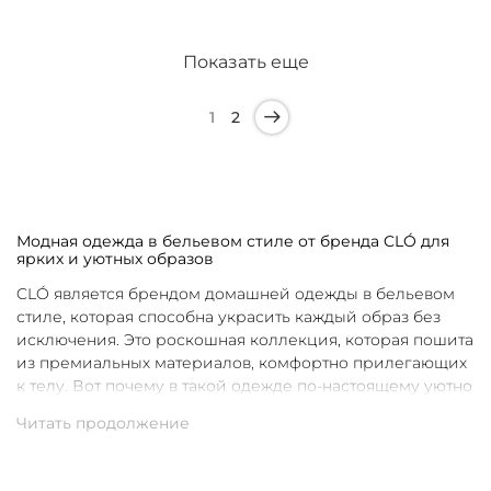
Показать еще
1
2
Модная одежда в бельевом стиле от бренда CLÓ для
ярких и уютных образов
CLÓ является брендом домашней одежды в бельевом
стиле, которая способна украсить каждый образ без
исключения. Это роскошная коллекция, которая пошита
из премиальных материалов, комфортно прилегающих
к телу. Вот почему в такой одежде по-настоящему уютно
в любой ситуации. Уникальные дизайны и
продуманные фасоны позволяют каждой женщине
подобрать для себя идеальную вещь под конкретное
настроение и событие.