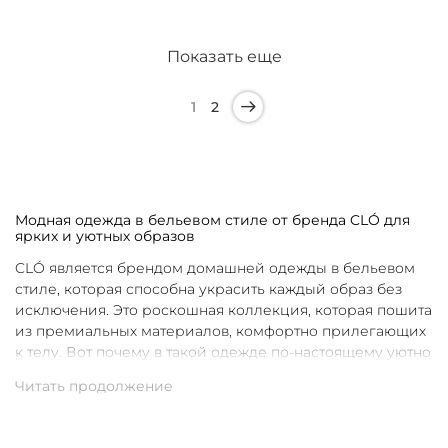
Показать еще
1
2
Модная одежда в бельевом стиле от бренда CLÓ для
ярких и уютных образов
CLÓ является брендом домашней одежды в бельевом
стиле, которая способна украсить каждый образ без
исключения. Это роскошная коллекция, которая пошита
из премиальных материалов, комфортно прилегающих
к телу. Вот почему в такой одежде по-настоящему уютно
в любой ситуации. Уникальные дизайны и
продуманные фасоны позволяют каждой женщине
подобрать для себя идеальную вещь под конкретное
настроение и событие.