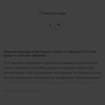
Показать еще
1
2
Модная одежда в бельевом стиле от бренда CLÓ для
ярких и уютных образов
CLÓ является брендом домашней одежды в бельевом
стиле, которая способна украсить каждый образ без
исключения. Это роскошная коллекция, которая пошита
из премиальных материалов, комфортно прилегающих
к телу. Вот почему в такой одежде по-настоящему уютно
в любой ситуации. Уникальные дизайны и
продуманные фасоны позволяют каждой женщине
подобрать для себя идеальную вещь под конкретное
настроение и событие.