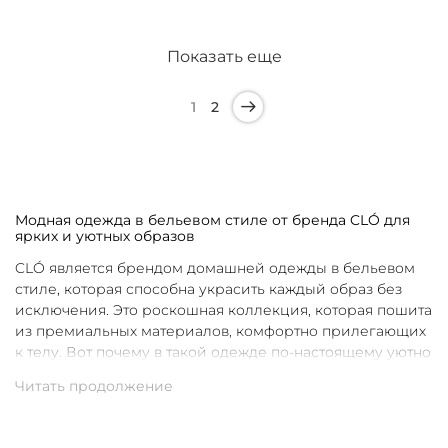
Показать еще
1
2
Модная одежда в бельевом стиле от бренда CLÓ для
ярких и уютных образов
CLÓ является брендом домашней одежды в бельевом
стиле, которая способна украсить каждый образ без
исключения. Это роскошная коллекция, которая пошита
из премиальных материалов, комфортно прилегающих
к телу. Вот почему в такой одежде по-настоящему уютно
в любой ситуации. Уникальные дизайны и
продуманные фасоны позволяют каждой женщине
подобрать для себя идеальную вещь под конкретное
настроение и событие.