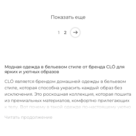
Показать еще
1
2
Модная одежда в бельевом стиле от бренда CLÓ для
ярких и уютных образов
CLÓ является брендом домашней одежды в бельевом
стиле, которая способна украсить каждый образ без
исключения. Это роскошная коллекция, которая пошита
из премиальных материалов, комфортно прилегающих
к телу. Вот почему в такой одежде по-настоящему уютно
в любой ситуации. Уникальные дизайны и
продуманные фасоны позволяют каждой женщине
подобрать для себя идеальную вещь под конкретное
настроение и событие.