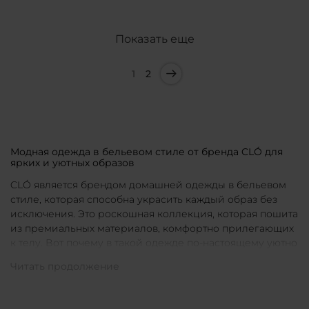
Показать еще
1
2
Модная одежда в бельевом стиле от бренда CLÓ для
ярких и уютных образов
CLÓ является брендом домашней одежды в бельевом
стиле, которая способна украсить каждый образ без
исключения. Это роскошная коллекция, которая пошита
из премиальных материалов, комфортно прилегающих
к телу. Вот почему в такой одежде по-настоящему уютно
в любой ситуации. Уникальные дизайны и
продуманные фасоны позволяют каждой женщине
подобрать для себя идеальную вещь под конкретное
настроение и событие.