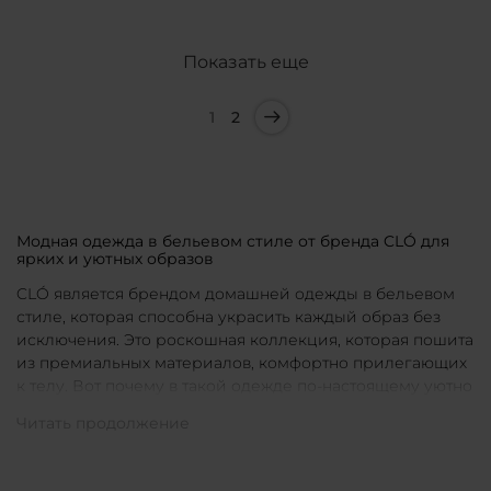
Показать еще
1
2
Модная одежда в бельевом стиле от бренда CLÓ для
ярких и уютных образов
CLÓ является брендом домашней одежды в бельевом
стиле, которая способна украсить каждый образ без
исключения. Это роскошная коллекция, которая пошита
из премиальных материалов, комфортно прилегающих
к телу. Вот почему в такой одежде по-настоящему уютно
в любой ситуации. Уникальные дизайны и
продуманные фасоны позволяют каждой женщине
подобрать для себя идеальную вещь под конкретное
настроение и событие.