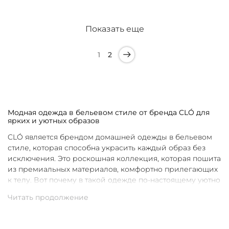
Показать еще
1
2
Модная одежда в бельевом стиле от бренда CLÓ для
ярких и уютных образов
CLÓ является брендом домашней одежды в бельевом
стиле, которая способна украсить каждый образ без
исключения. Это роскошная коллекция, которая пошита
из премиальных материалов, комфортно прилегающих
к телу. Вот почему в такой одежде по-настоящему уютно
в любой ситуации. Уникальные дизайны и
продуманные фасоны позволяют каждой женщине
подобрать для себя идеальную вещь под конкретное
настроение и событие.