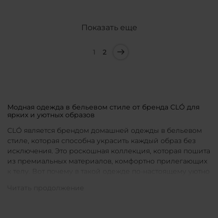
Показать еще
1
2
Модная одежда в бельевом стиле от бренда CLÓ для
ярких и уютных образов
CLÓ является брендом домашней одежды в бельевом
стиле, которая способна украсить каждый образ без
исключения. Это роскошная коллекция, которая пошита
из премиальных материалов, комфортно прилегающих
к телу. Вот почему в такой одежде по-настоящему уютно
в любой ситуации. Уникальные дизайны и
продуманные фасоны позволяют каждой женщине
подобрать для себя идеальную вещь под конкретное
настроение и событие.