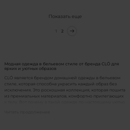
Показать еще
1
2
Модная одежда в бельевом стиле от бренда CLÓ для
ярких и уютных образов
CLÓ является брендом домашней одежды в бельевом
стиле, которая способна украсить каждый образ без
исключения. Это роскошная коллекция, которая пошита
из премиальных материалов, комфортно прилегающих
к телу. Вот почему в такой одежде по-настоящему уютно
в любой ситуации. Уникальные дизайны и
продуманные фасоны позволяют каждой женщине
подобрать для себя идеальную вещь под конкретное
настроение и событие.