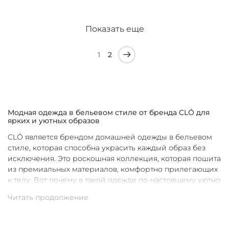
Показать еще
1
2
Модная одежда в бельевом стиле от бренда CLÓ для
ярких и уютных образов
CLÓ является брендом домашней одежды в бельевом
стиле, которая способна украсить каждый образ без
исключения. Это роскошная коллекция, которая пошита
из премиальных материалов, комфортно прилегающих
к телу. Вот почему в такой одежде по-настоящему уютно
в любой ситуации. Уникальные дизайны и
продуманные фасоны позволяют каждой женщине
подобрать для себя идеальную вещь под конкретное
настроение и событие.