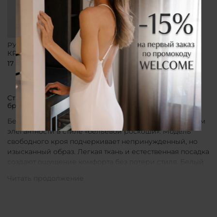
РУБАШКА СВОБОДНОГО
КРОЯ БЕЛАЯ
17 800 ₽
Стильные рубашки в актуальном белом цвете от
бренда CLÓ
Белые рубашки от бренда CLÓ являются воплощением
элегантности в стиле «бельевой роскоши». Модель
свободного кроя подчеркивает непринужденный, но
изысканный образ. Легкая ткань и естественная посадка
создают ощущение комфорта без потери стиля. Белый
цвет в интерпретации CLÓ становится символом
чистоты и универсальности. Такая рубашка легко
вписывается как в повседневные, так и в более
нарядные луки.