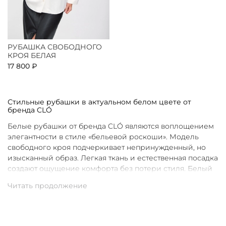
РУБАШКА СВОБОДНОГО
КРОЯ БЕЛАЯ
17 800 ₽
Стильные рубашки в актуальном белом цвете от
бренда CLÓ
Белые рубашки от бренда CLÓ являются воплощением
элегантности в стиле «бельевой роскоши». Модель
свободного кроя подчеркивает непринужденный, но
изысканный образ. Легкая ткань и естественная посадка
создают ощущение комфорта без потери стиля. Белый
цвет в интерпретации CLÓ становится символом
чистоты и универсальности. Такая рубашка легко
вписывается как в повседневные, так и в более
нарядные луки.