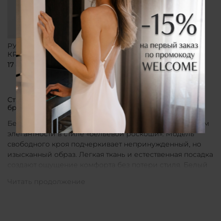
РУБАШКА СВОБОДНОГО
КРОЯ БЕЛАЯ
17 800 ₽
Стильные рубашки в актуальном белом цвете от
бренда CLÓ
Белые рубашки от бренда CLÓ являются воплощением
элегантности в стиле «бельевой роскоши». Модель
свободного кроя подчеркивает непринужденный, но
изысканный образ. Легкая ткань и естественная посадка
создают ощущение комфорта без потери стиля. Белый
цвет в интерпретации CLÓ становится символом
чистоты и универсальности. Такая рубашка легко
вписывается как в повседневные, так и в более
нарядные луки.