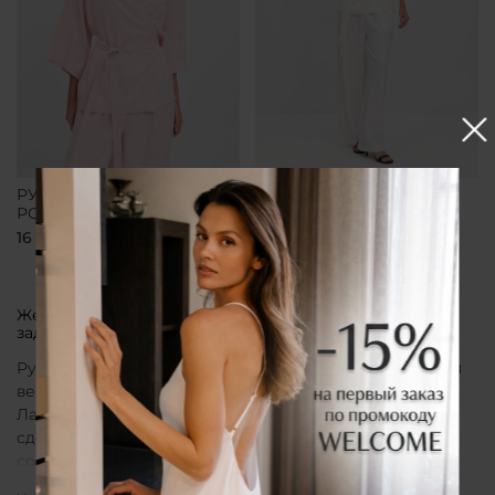
РУБАШКА-КИМОНО
РУБАШКА-КИМОНО
РОЗОВАЯ
БЕЛАЯ
16 700 ₽
16 700 ₽
Женская рубашка кимоно от бренда CLÓ, которая
задает тон всему образу
Рубашка кимоно CLÓ рассматривается как утонченная
вещь, воплощающая эстетику мягкой женственности.
Лаконичный крой, деликатные материалы и
сдержанная палитра создают образ, в котором
сочетаются особая нежность белья и элегантная
непринужденность кимоно. Такая рубашка не