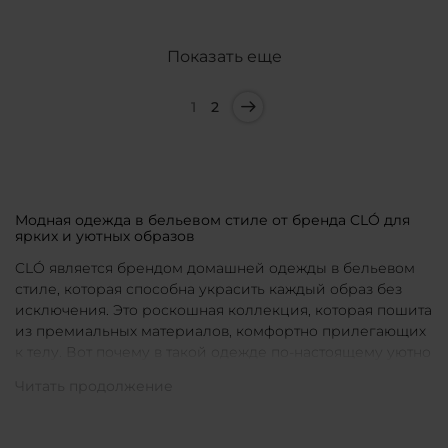
Показать еще
1
2
Модная одежда в бельевом стиле от бренда CLÓ для
ярких и уютных образов
CLÓ является брендом домашней одежды в бельевом
стиле, которая способна украсить каждый образ без
исключения. Это роскошная коллекция, которая пошита
из премиальных материалов, комфортно прилегающих
к телу. Вот почему в такой одежде по-настоящему уютно
в любой ситуации. Уникальные дизайны и
продуманные фасоны позволяют каждой женщине
подобрать для себя идеальную вещь под конкретное
настроение и событие.