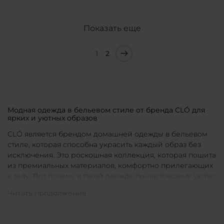
Показать еще
1
2
Модная одежда в бельевом стиле от бренда CLÓ для
ярких и уютных образов
CLÓ является брендом домашней одежды в бельевом
стиле, которая способна украсить каждый образ без
исключения. Это роскошная коллекция, которая пошита
из премиальных материалов, комфортно прилегающих
к телу. Вот почему в такой одежде по-настоящему уютно
в любой ситуации. Уникальные дизайны и
продуманные фасоны позволяют каждой женщине
подобрать для себя идеальную вещь под конкретное
настроение и событие.