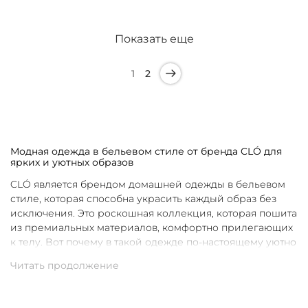
Показать еще
1
2
Модная одежда в бельевом стиле от бренда CLÓ для
ярких и уютных образов
CLÓ является брендом домашней одежды в бельевом
стиле, которая способна украсить каждый образ без
исключения. Это роскошная коллекция, которая пошита
из премиальных материалов, комфортно прилегающих
к телу. Вот почему в такой одежде по-настоящему уютно
в любой ситуации. Уникальные дизайны и
продуманные фасоны позволяют каждой женщине
подобрать для себя идеальную вещь под конкретное
настроение и событие.