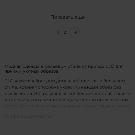
Показать еще
1
2
Модная одежда в бельевом стиле от бренда CLÓ для
ярких и уютных образов
CLÓ является брендом домашней одежды в бельевом
стиле, которая способна украсить каждый образ без
исключения. Это роскошная коллекция, которая пошита
из премиальных материалов, комфортно прилегающих
к телу. Вот почему в такой одежде по-настоящему уютно
в любой ситуации. Уникальные дизайны и
продуманные фасоны позволяют каждой женщине
подобрать для себя идеальную вещь под конкретное
настроение и событие.