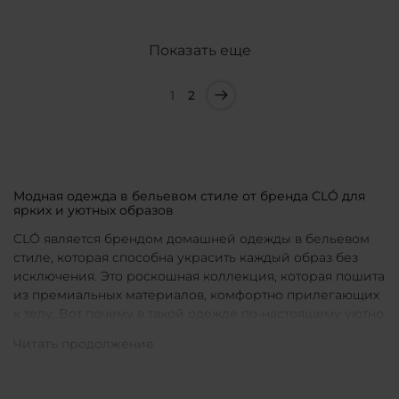
Показать еще
1
2
Модная одежда в бельевом стиле от бренда CLÓ для
ярких и уютных образов
CLÓ является брендом домашней одежды в бельевом
стиле, которая способна украсить каждый образ без
исключения. Это роскошная коллекция, которая пошита
из премиальных материалов, комфортно прилегающих
к телу. Вот почему в такой одежде по-настоящему уютно
в любой ситуации. Уникальные дизайны и
продуманные фасоны позволяют каждой женщине
подобрать для себя идеальную вещь под конкретное
настроение и событие.