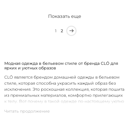
Показать еще
1
2
Модная одежда в бельевом стиле от бренда CLÓ для
ярких и уютных образов
CLÓ является брендом домашней одежды в бельевом
стиле, которая способна украсить каждый образ без
исключения. Это роскошная коллекция, которая пошита
из премиальных материалов, комфортно прилегающих
к телу. Вот почему в такой одежде по-настоящему уютно
в любой ситуации. Уникальные дизайны и
продуманные фасоны позволяют каждой женщине
подобрать для себя идеальную вещь под конкретное
настроение и событие.