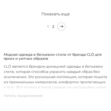
Показать еще
1
2
Модная одежда в бельевом стиле от бренда CLÓ для
ярких и уютных образов
CLÓ является брендом домашней одежды в бельевом
стиле, которая способна украсить каждый образ без
исключения. Это роскошная коллекция, которая пошита
из премиальных материалов, комфортно прилегающих
к телу. Вот почему в такой одежде по-настоящему уютно
в любой ситуации. Уникальные дизайны и
продуманные фасоны позволяют каждой женщине
подобрать для себя идеальную вещь под конкретное
настроение и событие.