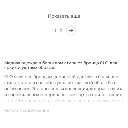
Показать еще
1
2
Модная одежда в бельевом стиле от бренда CLÓ для
ярких и уютных образов
CLÓ является брендом домашней одежды в бельевом
стиле, которая способна украсить каждый образ без
исключения. Это роскошная коллекция, которая пошита
из премиальных материалов, комфортно прилегающих
к телу. Вот почему в такой одежде по-настоящему уютно
в любой ситуации. Уникальные дизайны и
продуманные фасоны позволяют каждой женщине
подобрать для себя идеальную вещь под конкретное
настроение и событие.