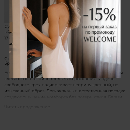
РУБАШКА СВОБОДНОГО
КРОЯ БЕЛАЯ
17 800 ₽
Стильные рубашки в актуальном белом цвете от
бренда CLÓ
Белые рубашки от бренда CLÓ являются воплощением
элегантности в стиле «бельевой роскоши». Модель
свободного кроя подчеркивает непринужденный, но
изысканный образ. Легкая ткань и естественная посадка
создают ощущение комфорта без потери стиля. Белый
цвет в интерпретации CLÓ становится символом
чистоты и универсальности. Такая рубашка легко
вписывается как в повседневные, так и в более
нарядные луки.