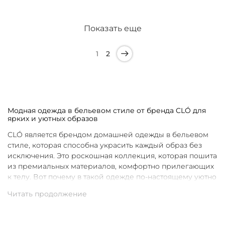
Показать еще
1
2
Модная одежда в бельевом стиле от бренда CLÓ для
ярких и уютных образов
CLÓ является брендом домашней одежды в бельевом
стиле, которая способна украсить каждый образ без
исключения. Это роскошная коллекция, которая пошита
из премиальных материалов, комфортно прилегающих
к телу. Вот почему в такой одежде по-настоящему уютно
в любой ситуации. Уникальные дизайны и
продуманные фасоны позволяют каждой женщине
подобрать для себя идеальную вещь под конкретное
настроение и событие.